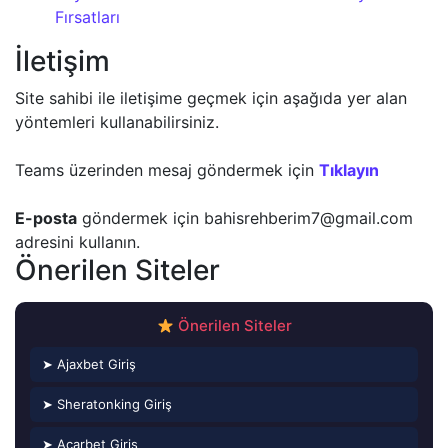
Fırsatları
İletişim
Site sahibi ile iletişime geçmek için aşağıda yer alan
yöntemleri kullanabilirsiniz.
Teams üzerinden mesaj göndermek için
Tıklayın
E-posta
göndermek için
bahisrehberim7@gmail.com
adresini kullanın.
Önerilen Siteler
Önerilen Siteler
➤ Ajaxbet Giriş
➤ Sheratonking Giriş
➤ Acarbet Giriş