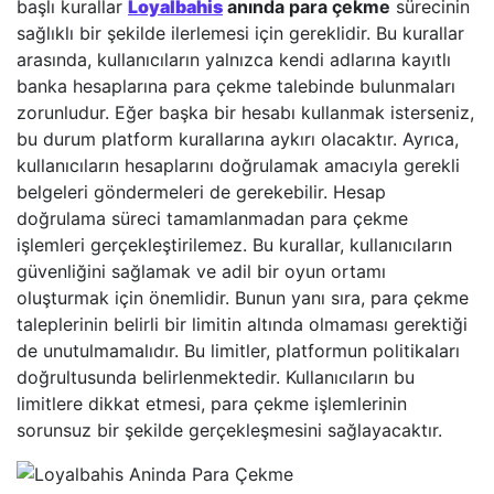
başlı kurallar
Loyalbahis
anında para çekme
sürecinin
sağlıklı bir şekilde ilerlemesi için gereklidir. Bu kurallar
arasında, kullanıcıların yalnızca kendi adlarına kayıtlı
banka hesaplarına para çekme talebinde bulunmaları
zorunludur. Eğer başka bir hesabı kullanmak isterseniz,
bu durum platform kurallarına aykırı olacaktır. Ayrıca,
kullanıcıların hesaplarını doğrulamak amacıyla gerekli
belgeleri göndermeleri de gerekebilir. Hesap
doğrulama süreci tamamlanmadan para çekme
işlemleri gerçekleştirilemez. Bu kurallar, kullanıcıların
güvenliğini sağlamak ve adil bir oyun ortamı
oluşturmak için önemlidir. Bunun yanı sıra, para çekme
taleplerinin belirli bir limitin altında olmaması gerektiği
de unutulmamalıdır. Bu limitler, platformun politikaları
doğrultusunda belirlenmektedir. Kullanıcıların bu
limitlere dikkat etmesi, para çekme işlemlerinin
sorunsuz bir şekilde gerçekleşmesini sağlayacaktır.