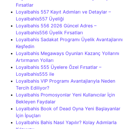
Fırsatlar
Loyalbahis 557 Kayıt Adımları ve Detaylar –
Loyalbahis557 Üyeliği
Loyalbahis 556 2026 Güncel Adres –
Loyalbahis556 Üyelik Fırsatları
Loyalbahis Sadakat Programı Üyelik Avantajlarını
Keşfedin
Loyalbahis Megaways Oyunları Kazanç Yollarını
Artırmanın Yolları
Loyalbahis 555 Üyelere Özel Fırsatlar –
Loyalbahis555 ile
Loyalbahis VIP Programı Avantajlarıyla Neden
Tercih Ediliyor?
Loyalbahis Promosyonlar Yeni Kullanıcılar İçin
Bekleyen Faydalar
Loyalbahis Book of Dead Oyna Yeni Başlayanlar
İçin İpuçları
Loyalbahis Bahis Nasıl Yapılır? Kolay Adımlarla