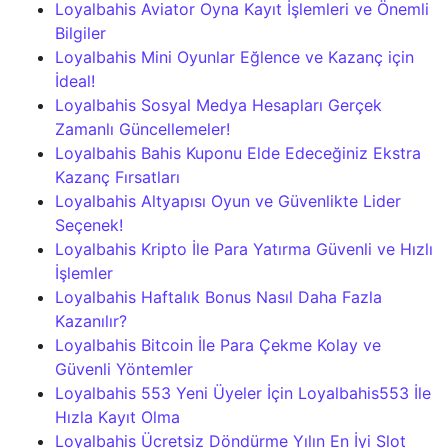
Loyalbahis Aviator Oyna Kayıt İşlemleri ve Önemli
Bilgiler
Loyalbahis Mini Oyunlar Eğlence ve Kazanç için
İdeal!
Loyalbahis Sosyal Medya Hesapları Gerçek
Zamanlı Güncellemeler!
Loyalbahis Bahis Kuponu Elde Edeceğiniz Ekstra
Kazanç Fırsatları
Loyalbahis Altyapısı Oyun ve Güvenlikte Lider
Seçenek!
Loyalbahis Kripto İle Para Yatırma Güvenli ve Hızlı
İşlemler
Loyalbahis Haftalık Bonus Nasıl Daha Fazla
Kazanılır?
Loyalbahis Bitcoin İle Para Çekme Kolay ve
Güvenli Yöntemler
Loyalbahis 553 Yeni Üyeler İçin Loyalbahis553 İle
Hızla Kayıt Olma
Loyalbahis Ücretsiz Döndürme Yılın En İyi Slot