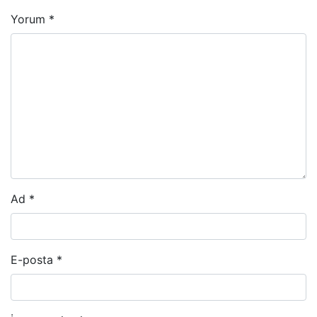
Yorum
*
Ad
*
E-posta
*