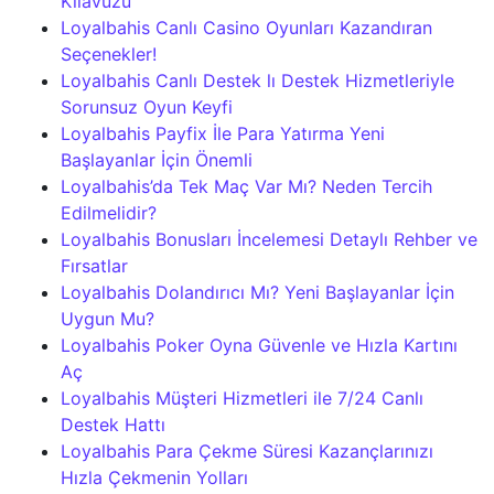
Kılavuzu
Loyalbahis Canlı Casino Oyunları Kazandıran
Seçenekler!
Loyalbahis Canlı Destek lı Destek Hizmetleriyle
Sorunsuz Oyun Keyfi
Loyalbahis Payfix İle Para Yatırma Yeni
Başlayanlar İçin Önemli
Loyalbahis’da Tek Maç Var Mı? Neden Tercih
Edilmelidir?
Loyalbahis Bonusları İncelemesi Detaylı Rehber ve
Fırsatlar
Loyalbahis Dolandırıcı Mı? Yeni Başlayanlar İçin
Uygun Mu?
Loyalbahis Poker Oyna Güvenle ve Hızla Kartını
Aç
Loyalbahis Müşteri Hizmetleri ile 7/24 Canlı
Destek Hattı
Loyalbahis Para Çekme Süresi Kazançlarınızı
Hızla Çekmenin Yolları