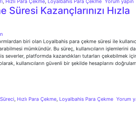
ri
,
Hızlı Para Çekme
,
Loyalbahis Para Çekme
Yorum yapın
 Süresi Kazançlarınızı Hızla
n
mlardan biri olan Loyalbahis para çekme süresi ile kullanıc
tarabilmesi mümkündür. Bu süreç, kullanıcıların işlemlerini d
his severler, platformda kazandıkları tutarları çekebilmek içi
 olarak, kullanıcıların güvenli bir şekilde hesaplarını doğrulam
Çekme Süresi Kazançlarınızı Hızla Çekmenin Yolları
Süreci
,
Hızlı Para Çekme
,
Loyalbahis Para Çekme
Yorum y