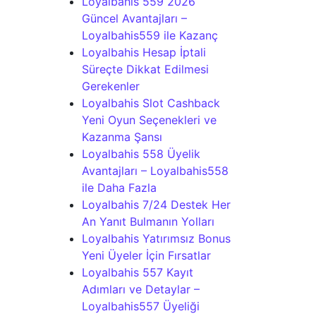
Loyalbahis 559 2026
Güncel Avantajları –
Loyalbahis559 ile Kazanç
Loyalbahis Hesap İptali
Süreçte Dikkat Edilmesi
Gerekenler
Loyalbahis Slot Cashback
Yeni Oyun Seçenekleri ve
Kazanma Şansı
Loyalbahis 558 Üyelik
Avantajları – Loyalbahis558
ile Daha Fazla
Loyalbahis 7/24 Destek Her
An Yanıt Bulmanın Yolları
Loyalbahis Yatırımsız Bonus
Yeni Üyeler İçin Fırsatlar
Loyalbahis 557 Kayıt
Adımları ve Detaylar –
Loyalbahis557 Üyeliği