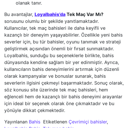
olanak tanır.
Bu avantajlar,
Loyalbahis’da
Tek Maç Var Mı?
sorusunu olumlu bir şekilde yanıtlamaktadır.
Kullanıcılar, tek maç bahisleri ile daha keyifli ve
kazançlı bir deneyim yaşayabilirler. Özellikle yeni bahis
severler için, bu tür bahisler, oyunu tanımak ve strateji
geliştirmek açısından önemli bir fırsat sunmaktadır.
Loyalbahis, sunduğu bu seçeneklerle birlikte, bahis
dünyasında kendine sağlam bir yer edinmiştir. Ayrıca,
kullanıcıların bahis deneyimlerini artırmak için düzenli
olarak kampanyalar ve bonuslar sunarak, bahis
severlerin ilgisini çekmeyi başarmaktadır. Sonuç olarak,
söz konusu site üzerinde tek maç bahisleri, hem
eğlenceli hem de kazançlı bir bahis deneyimi arayanlar
için ideal bir seçenek olarak öne çıkmaktadır ve bu
yönüyle dikkat çekmektedir.
Yayınlanan
Bahis
Etiketlenen
Çevrimiçi bahisler
,