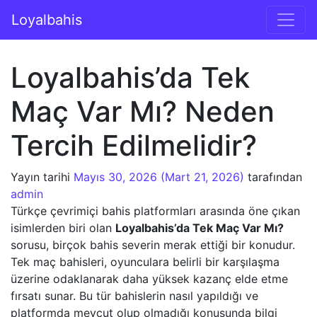
İçeriğe geç
Loyalbahis
Ana gezinti
Loyalbahis’da Tek
Maç Var Mı? Neden
Tercih Edilmelidir?
Yayın tarihi
Mayıs 30, 2026
(Mart 21, 2026)
tarafından
admin
Türkçe çevrimiçi bahis platformları arasında öne çıkan
isimlerden biri olan
Loyalbahis’da Tek Maç Var Mı?
sorusu, birçok bahis severin merak ettiği bir konudur.
Tek maç bahisleri, oyunculara belirli bir karşılaşma
üzerine odaklanarak daha yüksek kazanç elde etme
fırsatı sunar. Bu tür bahislerin nasıl yapıldığı ve
platformda mevcut olup olmadığı konusunda bilgi