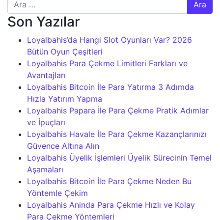
Arama:
Son Yazılar
Loyalbahis’da Hangi Slot Oyunları Var? 2026
Bütün Oyun Çeşitleri
Loyalbahis Para Çekme Limitleri Farkları ve
Avantajları
Loyalbahis Bitcoin İle Para Yatırma 3 Adımda
Hızla Yatırım Yapma
Loyalbahis Papara İle Para Çekme Pratik Adımlar
ve İpuçları
Loyalbahis Havale İle Para Çekme Kazançlarınızı
Güvence Altına Alın
Loyalbahis Üyelik İşlemleri Üyelik Sürecinin Temel
Aşamaları
Loyalbahis Bitcoin İle Para Çekme Neden Bu
Yöntemle Çekim
Loyalbahis Aninda Para Çekme Hızlı ve Kolay
Para Çekme Yöntemleri