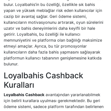
bulur. Loyalbahis’in bu özelliği, özellikle sık bahis
yapan ve yüksek meblağlar risk eden kullanıcılar için
cazip bir avantaj sağlar. Geri ödeme sistemi,
kullanıcıların motivasyonunu artırarak, oyun sürelerini
uzatır ve bahis deneyimlerini daha keyifli bir hale
getirir. Loyalbahis, bu özelliği ile kullanıcı
memnuniyetini ve platforma olan bağlılığı maksimize
etmeyi amaçlar. Ayrıca, bu tür promosyonlar
kullanıcıların daha fazla bahis yapmasını sağlayarak
platformun kullanıcı tabanının genişlemesine katkıda
bulunur.
Loyalbahis Cashback
Kuralları
Loyalbahis Cashback
avantajından yararlanabilmek
için belirli kurallara uyulması gerekmektedir. Bu geri
ödeme sistemi, sadece platform tarafından belirlenen