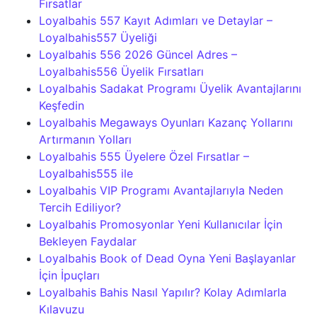
Fırsatlar
Loyalbahis 557 Kayıt Adımları ve Detaylar –
Loyalbahis557 Üyeliği
Loyalbahis 556 2026 Güncel Adres –
Loyalbahis556 Üyelik Fırsatları
Loyalbahis Sadakat Programı Üyelik Avantajlarını
Keşfedin
Loyalbahis Megaways Oyunları Kazanç Yollarını
Artırmanın Yolları
Loyalbahis 555 Üyelere Özel Fırsatlar –
Loyalbahis555 ile
Loyalbahis VIP Programı Avantajlarıyla Neden
Tercih Ediliyor?
Loyalbahis Promosyonlar Yeni Kullanıcılar İçin
Bekleyen Faydalar
Loyalbahis Book of Dead Oyna Yeni Başlayanlar
İçin İpuçları
Loyalbahis Bahis Nasıl Yapılır? Kolay Adımlarla
Kılavuzu