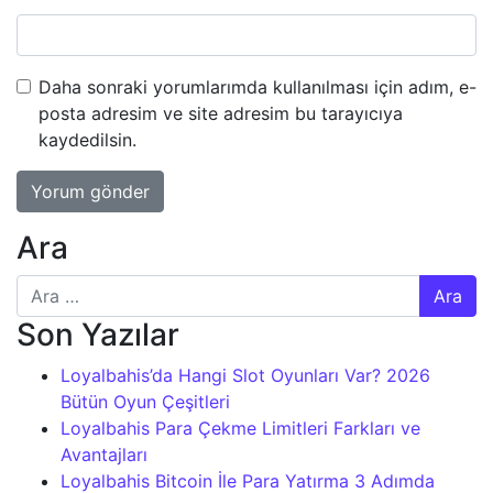
Daha sonraki yorumlarımda kullanılması için adım, e-
posta adresim ve site adresim bu tarayıcıya
kaydedilsin.
Ara
Arama:
Son Yazılar
Loyalbahis’da Hangi Slot Oyunları Var? 2026
Bütün Oyun Çeşitleri
Loyalbahis Para Çekme Limitleri Farkları ve
Avantajları
Loyalbahis Bitcoin İle Para Yatırma 3 Adımda