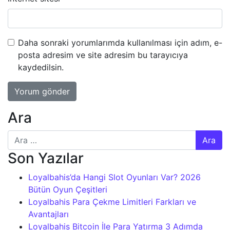
Daha sonraki yorumlarımda kullanılması için adım, e-
posta adresim ve site adresim bu tarayıcıya
kaydedilsin.
Ara
Arama:
Son Yazılar
Loyalbahis’da Hangi Slot Oyunları Var? 2026
Bütün Oyun Çeşitleri
Loyalbahis Para Çekme Limitleri Farkları ve
Avantajları
Loyalbahis Bitcoin İle Para Yatırma 3 Adımda