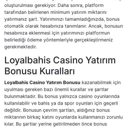
oluşturulması gerekiyor. Daha sonra, platform
tarafından belirlenen minimum yatırım miktarını
yatırmanız şart. Yatırımınızı tamamladığınızda, bonus
otomatik olarak hesabınıza tanımlanır. Ancak, bonusun
hesabınıza eklenmesi için yatırımınızı platformun
belirlediği ödeme yöntemleriyle gerçekleştirmeniz
gerekmektedir.
Loyalbahis Casino Yatırım
Bonusu Kuralları
Loyalbahis Casino Yatırım Bonusu
kazanabilmek için
uyulması gereken bazı önemli kurallar ve şartlar
bulunmaktadır. Bu bonus yalnızca casino oyunlarında
kullanılabilir ve bahis ya da spor oyunları için geçerli
değildir. Bonusun çevrim şartları, aldığınız bonus
miktarının birkaç katını oyunlarda kullanmanızı zorunlu
kılar. Bu şartlar yerine getirilmeden önce bonus