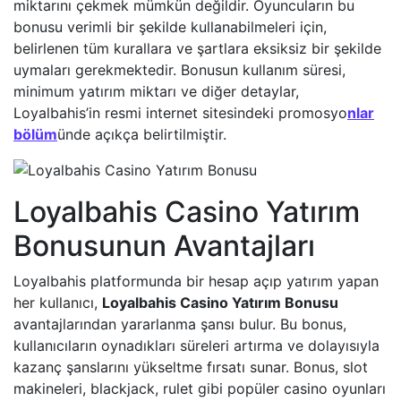
miktarını çekmek mümkün değildir. Oyuncuların bu
bonusu verimli bir şekilde kullanabilmeleri için,
belirlenen tüm kurallara ve şartlara eksiksiz bir şekilde
uymaları gerekmektedir. Bonusun kullanım süresi,
minimum yatırım miktarı ve diğer detaylar,
Loyalbahis’in resmi internet sitesindeki promosyo
nlar
bölüm
ünde açıkça belirtilmiştir.
Loyalbahis Casino Yatırım
Bonusunun Avantajları
Loyalbahis platformunda bir hesap açıp yatırım yapan
her kullanıcı,
Loyalbahis Casino Yatırım Bonusu
avantajlarından yararlanma şansı bulur. Bu bonus,
kullanıcıların oynadıkları süreleri artırma ve dolayısıyla
kazanç şanslarını yükseltme fırsatı sunar. Bonus, slot
makineleri, blackjack, rulet gibi popüler casino oyunları