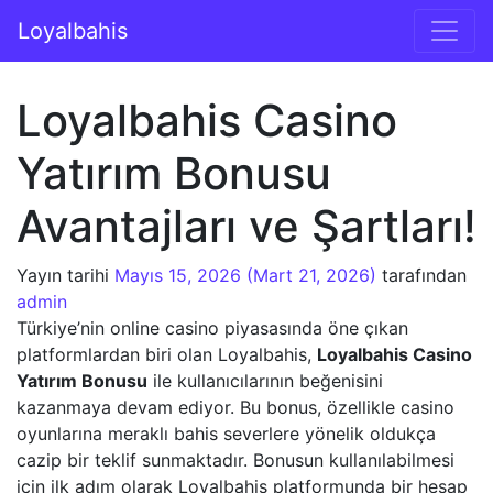
İçeriğe geç
Loyalbahis
Ana gezinti
Loyalbahis Casino
Yatırım Bonusu
Avantajları ve Şartları!
Yayın tarihi
Mayıs 15, 2026
(Mart 21, 2026)
tarafından
admin
Türkiye’nin online casino piyasasında öne çıkan
platformlardan biri olan Loyalbahis,
Loyalbahis Casino
Yatırım Bonusu
ile kullanıcılarının beğenisini
kazanmaya devam ediyor. Bu bonus, özellikle casino
oyunlarına meraklı bahis severlere yönelik oldukça
cazip bir teklif sunmaktadır. Bonusun kullanılabilmesi
için ilk adım olarak Loyalbahis platformunda bir hesap