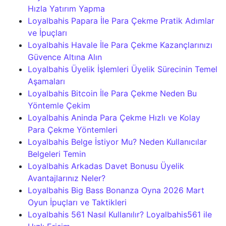
Hızla Yatırım Yapma
Loyalbahis Papara İle Para Çekme Pratik Adımlar
ve İpuçları
Loyalbahis Havale İle Para Çekme Kazançlarınızı
Güvence Altına Alın
Loyalbahis Üyelik İşlemleri Üyelik Sürecinin Temel
Aşamaları
Loyalbahis Bitcoin İle Para Çekme Neden Bu
Yöntemle Çekim
Loyalbahis Aninda Para Çekme Hızlı ve Kolay
Para Çekme Yöntemleri
Loyalbahis Belge İstiyor Mu? Neden Kullanıcılar
Belgeleri Temin
Loyalbahis Arkadas Davet Bonusu Üyelik
Avantajlarınız Neler?
Loyalbahis Big Bass Bonanza Oyna 2026 Mart
Oyun İpuçları ve Taktikleri
Loyalbahis 561 Nasıl Kullanılır? Loyalbahis561 ile