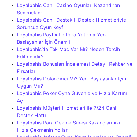
Loyalbahis Canlı Casino Oyunları Kazandıran
Seçenekler!
Loyalbahis Canlı Destek lı Destek Hizmetleriyle
Sorunsuz Oyun Keyfi
Loyalbahis Payfix İle Para Yatırma Yeni
Başlayanlar İçin Önemli
Loyalbahis’da Tek Maç Var Mı? Neden Tercih
Edilmelidir?
Loyalbahis Bonusları İncelemesi Detaylı Rehber ve
Fırsatlar
Loyalbahis Dolandırıcı Mı? Yeni Başlayanlar İçin
Uygun Mu?
Loyalbahis Poker Oyna Güvenle ve Hızla Kartını
Aç
Loyalbahis Müşteri Hizmetleri ile 7/24 Canlı
Destek Hattı
Loyalbahis Para Çekme Süresi Kazançlarınızı
Hızla Çekmenin Yolları