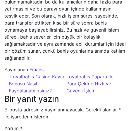
bulunmamaktadır, bu da kullanıcıların daha fazla para
yatırmasını ve bu parayı oyun içinde kullanmasını
teşvik eder. Son olarak, hızlı işlem süresi sayesinde,
para transfer ettikten kısa bir süre sonra bahis
oynamaya başlayabilirsiniz. Bu hızlı ve güvenli işlem
süreci, bahis severler için büyük bir kolaylık
sağlamaktadır ve aynı zamanda acil durumlar için ideal
bir çözüm sunar, çünkü bahis oyunlarına anında katılım
sağlanabilir.
Yayınlanan
Finans
Yazı dolaşımı
Loyalbahis Casino Kayıp
Loyalbahis Papara İle
Bonusu Nasıl
Para Çekme Hızlı ve
Faydalanabilirsiniz?
Güvenli İşlem
Bir yanıt yazın
E-posta adresiniz yayınlanmayacak.
Gerekli alanlar
*
ile işaretlenmişlerdir
Yorum
*