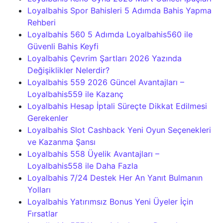
Loyalbahis Spor Bahisleri 5 Adımda Bahis Yapma
Rehberi
Loyalbahis 560 5 Adımda Loyalbahis560 ile
Güvenli Bahis Keyfi
Loyalbahis Çevrim Şartları 2026 Yazında
Değişiklikler Nelerdir?
Loyalbahis 559 2026 Güncel Avantajları –
Loyalbahis559 ile Kazanç
Loyalbahis Hesap İptali Süreçte Dikkat Edilmesi
Gerekenler
Loyalbahis Slot Cashback Yeni Oyun Seçenekleri
ve Kazanma Şansı
Loyalbahis 558 Üyelik Avantajları –
Loyalbahis558 ile Daha Fazla
Loyalbahis 7/24 Destek Her An Yanıt Bulmanın
Yolları
Loyalbahis Yatırımsız Bonus Yeni Üyeler İçin
Fırsatlar