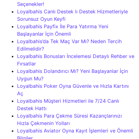
Seçenekler!
Loyalbahis Canlı Destek lı Destek Hizmetleriyle
Sorunsuz Oyun Keyfi
Loyalbahis Payfix İle Para Yatırma Yeni
Başlayanlar İçin Önemli
Loyalbahis’da Tek Maç Var Mı? Neden Tercih
Edilmelidir?
Loyalbahis Bonusları İncelemesi Detaylı Rehber ve
Fırsatlar
Loyalbahis Dolandırıcı Mı? Yeni Başlayanlar İçin
Uygun Mu?
Loyalbahis Poker Oyna Güvenle ve Hızla Kartını
Aç
Loyalbahis Müşteri Hizmetleri ile 7/24 Canlı
Destek Hattı
Loyalbahis Para Çekme Süresi Kazançlarınızı
Hızla Çekmenin Yolları
Loyalbahis Aviator Oyna Kayıt İşlemleri ve Önemli
Bilgiler