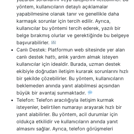
yöntem, kullanıcıların detaylı açıklamalar
yapabilmesine olanak tanır ve genellikle daha
karmaşık sorunlar için tercih edilir. Ayrıca,
kullanıcılar bu yöntemi tercih ederek, yazılı bir
belge bırakmış olurlar ve gerektiğinde bu belgeye
başvurabilirler.
Canlı Destek: Platformun web sitesinde yer alan
canlı destek hattı, anlık yardım almak isteyen
kullanıcılar için idealdir. Burada, uzman destek
ekibiyle doğrudan iletişim kurarak sorunlarını hızlı
bir şekilde çözebilirler. Bu yöntem, kullanıcıların
beklemeden anında yanıt alabilmesi açısından
büyük bir avantaj sunmaktadır.
Telefon: Telefon aracılığıyla iletişim kurmak
isteyenler, belirtilen numarayı arayarak hızlı bir
yanıt alabilirler. Bu yöntem, acil durumlar için
oldukça etkilidir ve kullanıcıların anında yanıt
almasını sağlar. Ayrıca, telefon görüşmeleri