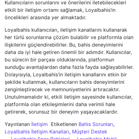
Kullanıcıların sorunlarını ve önerilerini iletebilecekleri
etkili bir iletişim ortamı sağlamak, Loyalbahis’in
öncelikleri arasında yer almaktadır.
Loyalbahis kullanıcıları, iletişim kanallarını kullanarak
her türlü sorunlarına çözüm bulabilir ve platformla olan
ilişkilerini güçlendirebilirler. Bu, bahis deneyimlerini
daha da iyi hale getiren önemli bir adımdır. Kullanıcılar,
bu sürecin bir parçası olduklarında, platformun
sunduğu avantajlardan daha fazla fayda sağlayabilirler.
Dolayısıyla, Loyalbahis’in iletişim kanallarını etkin bir
şekilde kullanmak, kullanıcıların bahis deneyimlerini
zenginleştirecek ve memnuniyetlerini artıracaktır.
Unutulmamalıdır ki, etkili iletişim sayesinde kullanıcılar,
platformla olan etkileşimlerini daha verimli hale
getirerek, sorunsuz bir deneyim yaşayacaklardır.
Yayınlanan
İletişim
Etiketlenen
Bahis Sorunları
,
Loyalbahis İletişim Kanalları
,
Müşteri Destek