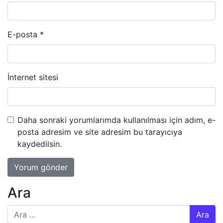
E-posta
*
İnternet sitesi
Daha sonraki yorumlarımda kullanılması için adım, e-
posta adresim ve site adresim bu tarayıcıya
kaydedilsin.
Ara
Arama: