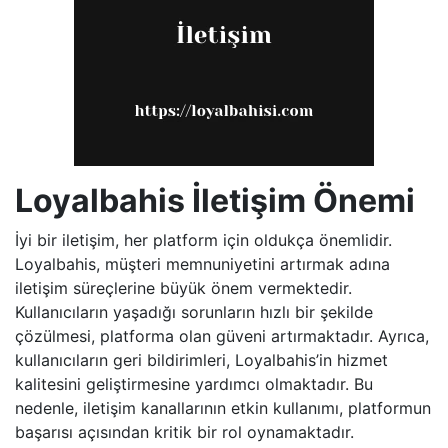
Loyalbahis İletişim Önemi
İyi bir iletişim, her platform için oldukça önemlidir.
Loyalbahis, müşteri memnuniyetini artırmak adına
iletişim süreçlerine büyük önem vermektedir.
Kullanıcıların yaşadığı sorunların hızlı bir şekilde
çözülmesi, platforma olan güveni artırmaktadır. Ayrıca,
kullanıcıların geri bildirimleri, Loyalbahis’in hizmet
kalitesini geliştirmesine yardımcı olmaktadır. Bu
nedenle, iletişim kanallarının etkin kullanımı, platformun
başarısı açısından kritik bir rol oynamaktadır.