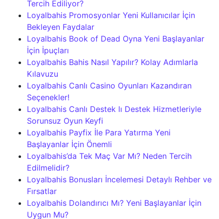
Tercih Ediliyor?
Loyalbahis Promosyonlar Yeni Kullanıcılar İçin
Bekleyen Faydalar
Loyalbahis Book of Dead Oyna Yeni Başlayanlar
İçin İpuçları
Loyalbahis Bahis Nasıl Yapılır? Kolay Adımlarla
Kılavuzu
Loyalbahis Canlı Casino Oyunları Kazandıran
Seçenekler!
Loyalbahis Canlı Destek lı Destek Hizmetleriyle
Sorunsuz Oyun Keyfi
Loyalbahis Payfix İle Para Yatırma Yeni
Başlayanlar İçin Önemli
Loyalbahis’da Tek Maç Var Mı? Neden Tercih
Edilmelidir?
Loyalbahis Bonusları İncelemesi Detaylı Rehber ve
Fırsatlar
Loyalbahis Dolandırıcı Mı? Yeni Başlayanlar İçin
Uygun Mu?