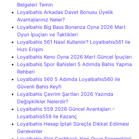
Belgeleri Temin
Loyalbahis Arkadas Davet Bonusu Üyelik
Avantajlarınız Neler?
Loyalbahis Big Bass Bonanza Oyna 2026 Mart
Oyun İpuçları ve Taktikleri
Loyalbahis 561 Nasıl Kullanılır? Loyalbahis561 ile
Hızlı Erişim
Loyalbahis Keno Oyna 2026 Mart Güncel İpuçları
Loyalbahis Spor Bahisleri 5 Adımda Bahis Yapma
Rehberi
Loyalbahis 560 5 Adımda Loyalbahis560 ile
Güvenli Bahis Keyfi
Loyalbahis Çevrim Şartları 2026 Yazında
Değişiklikler Nelerdir?
Loyalbahis 559 2026 Güncel Avantajları –
Loyalbahis559 ile Kazanç
Loyalbahis Hesap İptali Süreçte Dikkat Edilmesi
Gerekenler
Loyalbahis Slot Cashback Yeni Oyun Seçenekleri