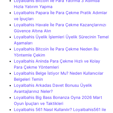
Loyalbahis Bitcoin İle Para Yatırma 3 Adımda
Hızla Yatırım Yapma
Loyalbahis Papara İle Para Çekme Pratik Adımlar
ve İpuçları
Loyalbahis Havale İle Para Çekme Kazançlarınızı
Güvence Altına Alın
Loyalbahis Üyelik İşlemleri Üyelik Sürecinin Temel
Aşamaları
Loyalbahis Bitcoin İle Para Çekme Neden Bu
Yöntemle Çekim
Loyalbahis Aninda Para Çekme Hızlı ve Kolay
Para Çekme Yöntemleri
Loyalbahis Belge İstiyor Mu? Neden Kullanıcılar
Belgeleri Temin
Loyalbahis Arkadas Davet Bonusu Üyelik
Avantajlarınız Neler?
Loyalbahis Big Bass Bonanza Oyna 2026 Mart
Oyun İpuçları ve Taktikleri
Loyalbahis 561 Nasıl Kullanılır? Loyalbahis561 ile