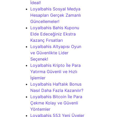
İdeal!
Loyalbahis Sosyal Medya
Hesapları Gerçek Zamanlı
Güncellemeler!
Loyalbahis Bahis Kuponu
Elde Edeceğiniz Ekstra
Kazanç Fırsatları
Loyalbahis Altyapısı Oyun
ve Güvenlikte Lider
Seçenek!
Loyalbahis Kripto İle Para
Yatırma Güvenli ve Hızlı
İşlemler
Loyalbahis Haftalık Bonus
Nasıl Daha Fazla Kazanılır?
Loyalbahis Bitcoin İle Para
Çekme Kolay ve Güvenli
Yöntemler
Loyalbahis 553 Yeni Üyeler