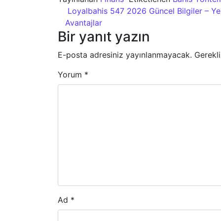
Yazı dolaşımı
Loyalbahis 547 2026 Güncel Bilgiler – Ye
Avantajlar
Bir yanıt yazın
E-posta adresiniz yayınlanmayacak.
Gerekli
Yorum
*
Ad
*