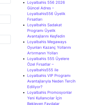
Loyalbahis 556 2026
Güncel Adres –
Loyalbahis556 Üyelik
Fırsatları
Loyalbahis Sadakat
Programı Üyelik
Avantajlarını Keşfedin
Loyalbahis Megaways
Oyunları Kazanç Yollarını
Artırmanın Yolları
Loyalbahis 555 Üyelere
Özel Fırsatlar –
Loyalbahis555 ile
Loyalbahis VIP Programı
Avantajlarıyla Neden Tercih
Ediliyor?
Loyalbahis Promosyonlar
Yeni Kullanıcılar İçin
Bekleyen Faydalar