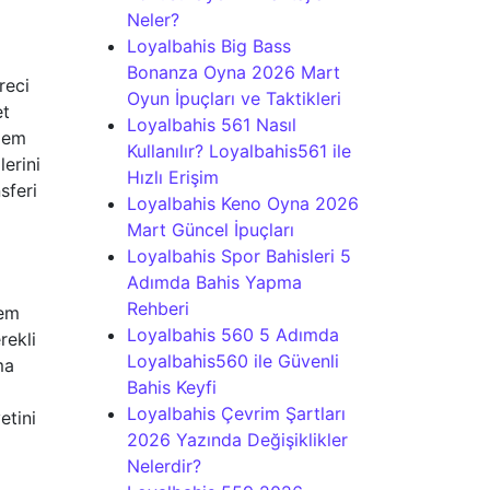
Neler?
Loyalbahis Big Bass
Bonanza Oyna 2026 Mart
reci
Oyun İpuçları ve Taktikleri
et
Loyalbahis 561 Nasıl
şlem
Kullanılır? Loyalbahis561 ile
lerini
Hızlı Erişim
sferi
Loyalbahis Keno Oyna 2026
Mart Güncel İpuçları
Loyalbahis Spor Bahisleri 5
Adımda Bahis Yapma
Rehberi
nem
Loyalbahis 560 5 Adımda
rekli
Loyalbahis560 ile Güvenli
ma
Bahis Keyfi
Loyalbahis Çevrim Şartları
etini
2026 Yazında Değişiklikler
Nelerdir?