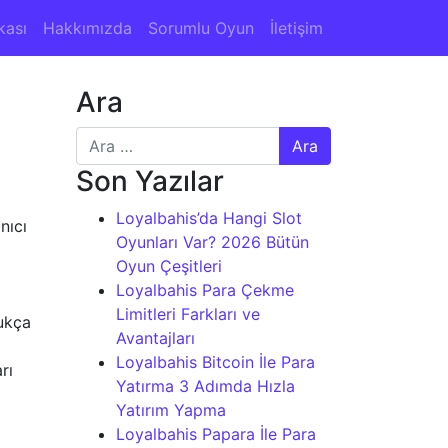
ikası
Hakkımızda
Sorumlu Oyun
İletişim
Ara
Arama:
Son Yazılar
Loyalbahis’da Hangi Slot
nıcı
Oyunları Var? 2026 Bütün
Oyun Çeşitleri
Loyalbahis Para Çekme
Limitleri Farkları ve
dukça
Avantajları
Loyalbahis Bitcoin İle Para
rı
Yatırma 3 Adımda Hızla
Yatırım Yapma
Loyalbahis Papara İle Para