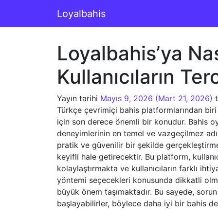
İçeriğe geç
Loyalbahis
Ana gezinti
Loyalbahis’ya Nası
Kullanıcıların Terc
Yayın tarihi
Mayıs 9, 2026
(Mart 21, 2026)
Türkçe çevrimiçi bahis platformlarından bir
için son derece önemli bir konudur. Bahis oy
deneyimlerinin en temel ve vazgeçilmez adımla
pratik ve güvenilir bir şekilde gerçekleştir
keyifli hale getirecektir. Bu platform, kulla
kolaylaştırmakta ve kullanıcıların farklı iht
yöntemi seçecekleri konusunda dikkatli olmal
büyük önem taşımaktadır. Bu sayede, sorun
başlayabilirler, böylece daha iyi bir bahis de