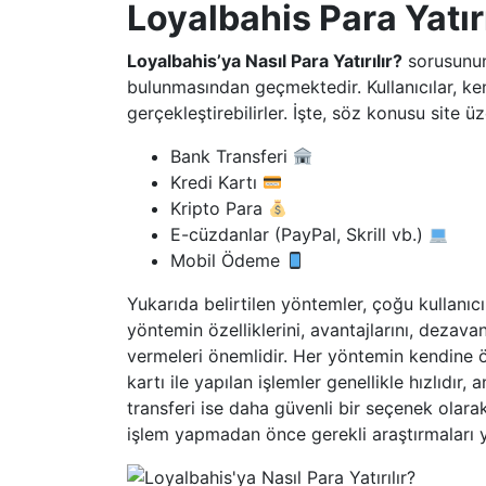
Loyalbahis Para Yatı
Loyalbahis’ya Nasıl Para Yatırılır?
sorusunun 
bulunmasından geçmektedir. Kullanıcılar, ken
gerçekleştirebilirler. İşte, söz konusu site 
Bank Transferi
Kredi Kartı
Kripto Para
E-cüzdanlar (PayPal, Skrill vb.)
Mobil Ödeme
Yukarıda belirtilen yöntemler, çoğu kullanıcı 
yöntemin özelliklerini, avantajlarını, dezava
vermeleri önemlidir. Her yöntemin kendine ö
kartı ile yapılan işlemler genellikle hızlıdır,
transferi ise daha güvenli bir seçenek olara
işlem yapmadan önce gerekli araştırmaları y