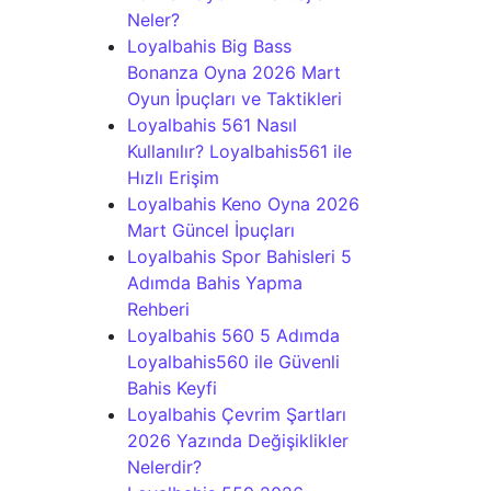
Neler?
Loyalbahis Big Bass
Bonanza Oyna 2026 Mart
Oyun İpuçları ve Taktikleri
Loyalbahis 561 Nasıl
Kullanılır? Loyalbahis561 ile
Hızlı Erişim
Loyalbahis Keno Oyna 2026
Mart Güncel İpuçları
Loyalbahis Spor Bahisleri 5
Adımda Bahis Yapma
Rehberi
Loyalbahis 560 5 Adımda
Loyalbahis560 ile Güvenli
Bahis Keyfi
Loyalbahis Çevrim Şartları
2026 Yazında Değişiklikler
Nelerdir?