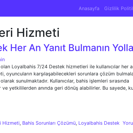
Anasayfa
Gizlilik Polit
eri Hizmeti
k Her An Yanıt Bulmanın Yolla
in
olan Loyalbahis 7/24 Destek hizmetleri ile kullanıcılar her 
eti, oyuncuların karşılaşabilecekleri sorunlara çözüm bulmala
larak sunulmaktadır. Kullanıcılar, bahis işlemleri sırasında
lir ve yetkililerden anında geri dönüş alabilirler. Bu sayede, ku
Destek Her An Yanıt Bulmanın Yolları
i Hizmeti
,
Bahis Sorunları Çözümü
,
Loyalbahis Destek
Yor