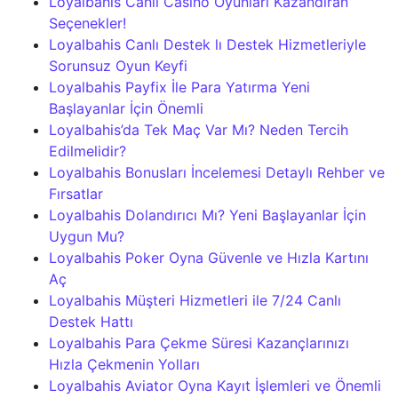
Loyalbahis Canlı Casino Oyunları Kazandıran
Seçenekler!
Loyalbahis Canlı Destek lı Destek Hizmetleriyle
Sorunsuz Oyun Keyfi
Loyalbahis Payfix İle Para Yatırma Yeni
Başlayanlar İçin Önemli
Loyalbahis’da Tek Maç Var Mı? Neden Tercih
Edilmelidir?
Loyalbahis Bonusları İncelemesi Detaylı Rehber ve
Fırsatlar
Loyalbahis Dolandırıcı Mı? Yeni Başlayanlar İçin
Uygun Mu?
Loyalbahis Poker Oyna Güvenle ve Hızla Kartını
Aç
Loyalbahis Müşteri Hizmetleri ile 7/24 Canlı
Destek Hattı
Loyalbahis Para Çekme Süresi Kazançlarınızı
Hızla Çekmenin Yolları
Loyalbahis Aviator Oyna Kayıt İşlemleri ve Önemli