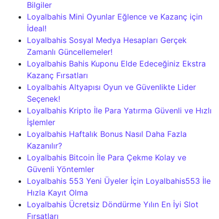
Bilgiler
Loyalbahis Mini Oyunlar Eğlence ve Kazanç için
İdeal!
Loyalbahis Sosyal Medya Hesapları Gerçek
Zamanlı Güncellemeler!
Loyalbahis Bahis Kuponu Elde Edeceğiniz Ekstra
Kazanç Fırsatları
Loyalbahis Altyapısı Oyun ve Güvenlikte Lider
Seçenek!
Loyalbahis Kripto İle Para Yatırma Güvenli ve Hızlı
İşlemler
Loyalbahis Haftalık Bonus Nasıl Daha Fazla
Kazanılır?
Loyalbahis Bitcoin İle Para Çekme Kolay ve
Güvenli Yöntemler
Loyalbahis 553 Yeni Üyeler İçin Loyalbahis553 İle
Hızla Kayıt Olma
Loyalbahis Ücretsiz Döndürme Yılın En İyi Slot
Fırsatları