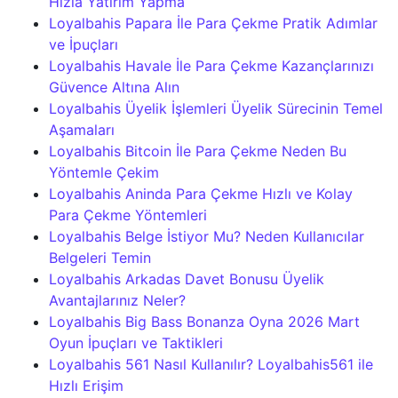
Hızla Yatırım Yapma
Loyalbahis Papara İle Para Çekme Pratik Adımlar
ve İpuçları
Loyalbahis Havale İle Para Çekme Kazançlarınızı
Güvence Altına Alın
Loyalbahis Üyelik İşlemleri Üyelik Sürecinin Temel
Aşamaları
Loyalbahis Bitcoin İle Para Çekme Neden Bu
Yöntemle Çekim
Loyalbahis Aninda Para Çekme Hızlı ve Kolay
Para Çekme Yöntemleri
Loyalbahis Belge İstiyor Mu? Neden Kullanıcılar
Belgeleri Temin
Loyalbahis Arkadas Davet Bonusu Üyelik
Avantajlarınız Neler?
Loyalbahis Big Bass Bonanza Oyna 2026 Mart
Oyun İpuçları ve Taktikleri
Loyalbahis 561 Nasıl Kullanılır? Loyalbahis561 ile
Hızlı Erişim