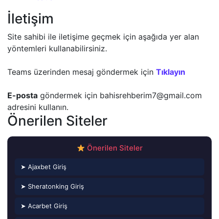
İletişim
Site sahibi ile iletişime geçmek için aşağıda yer alan
yöntemleri kullanabilirsiniz.
Teams üzerinden mesaj göndermek için
Tıklayın
E-posta
göndermek için
bahisrehberim7@gmail.com
adresini kullanın.
Önerilen Siteler
Önerilen Siteler
➤ Ajaxbet Giriş
➤ Sheratonking Giriş
➤ Acarbet Giriş