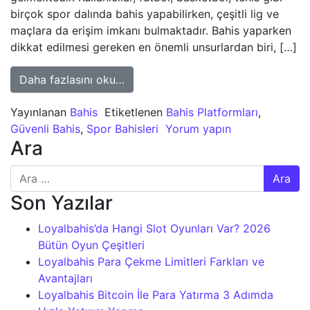
birçok spor dalında bahis yapabilirken, çeşitli lig ve
maçlara da erişim imkanı bulmaktadır. Bahis yaparken
dikkat edilmesi gereken en önemli unsurlardan biri, […]
from Loyalbahis Spor Bahisleri 5 
Daha fazlasını oku…
Yayınlanan
Bahis
Etiketlenen
Bahis Platformları
,
Güvenli Bahis
,
Spor Bahisleri
Yorum yapın
Ara
Arama:
Son Yazılar
Loyalbahis’da Hangi Slot Oyunları Var? 2026
Bütün Oyun Çeşitleri
Loyalbahis Para Çekme Limitleri Farkları ve
Avantajları
Loyalbahis Bitcoin İle Para Yatırma 3 Adımda