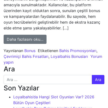
amacıyla sunulmaktadır. Kullanıcılar, bu platform
üzerinden kayıt olduktan sonra, sunulan çeşitli bonus
ve kampanyalardan faydalanabilir. Bu sayede, hem
oyun tecrübelerini geliştirebilir hem de ekstra kazanç
elde etme şansı yakalayabilirler. […]
from Loyalbahis Promosyonlar Yeni K
Daha fazlasını oku…
Yayınlanan
Bonus
Etiketlenen
Bahis Promosyonları
,
Çevrimiçi Bahis Fırsatları
,
Loyalbahis Bonusları
Yorum
yapın
Ara
Arama:
Son Yazılar
Loyalbahis’da Hangi Slot Oyunları Var? 2026
Bütün Oyun Çeşitleri