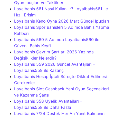
Oyun İpuçları ve Taktikleri
Loyalbahis 561 Nasıl Kullanılır? Loyalbahis561 ile
Hızlı Erişim
Loyalbahis Keno Oyna 2026 Mart Güncel İpuçları
Loyalbahis Spor Bahisleri 5 Adımda Bahis Yapma
Rehberi
Loyalbahis 560 5 Adımda Loyalbahis560 ile
Güvenli Bahis Keyfi
Loyalbahis Çevrim Şartları 2026 Yazında
Değişiklikler Nelerdir?
Loyalbahis 559 2026 Güncel Avantajları –
Loyalbahis559 ile Kazanç
Loyalbahis Hesap İptali Süreçte Dikkat Edilmesi
Gerekenler
Loyalbahis Slot Cashback Yeni Oyun Seçenekleri
ve Kazanma Şansı
Loyalbahis 558 Üyelik Avantajları –
Loyalbahis558 ile Daha Fazla
Loyalbahis 7/24 Destek Her An Yanıt Bulmanın