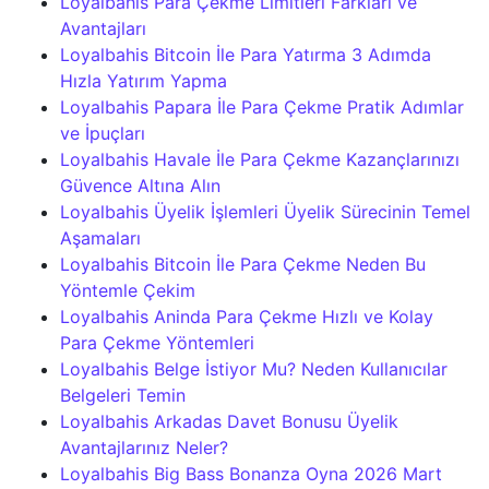
Loyalbahis Para Çekme Limitleri Farkları ve
Avantajları
Loyalbahis Bitcoin İle Para Yatırma 3 Adımda
Hızla Yatırım Yapma
Loyalbahis Papara İle Para Çekme Pratik Adımlar
ve İpuçları
Loyalbahis Havale İle Para Çekme Kazançlarınızı
Güvence Altına Alın
Loyalbahis Üyelik İşlemleri Üyelik Sürecinin Temel
Aşamaları
Loyalbahis Bitcoin İle Para Çekme Neden Bu
Yöntemle Çekim
Loyalbahis Aninda Para Çekme Hızlı ve Kolay
Para Çekme Yöntemleri
Loyalbahis Belge İstiyor Mu? Neden Kullanıcılar
Belgeleri Temin
Loyalbahis Arkadas Davet Bonusu Üyelik
Avantajlarınız Neler?
Loyalbahis Big Bass Bonanza Oyna 2026 Mart