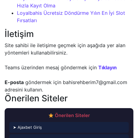
Hızla Kayıt Olma
Loyalbahis Ücretsiz Döndürme Yılın En İyi Slot
Fırsatları
İletişim
Site sahibi ile iletişime geçmek için aşağıda yer alan
yöntemleri kullanabilirsiniz.
Teams üzerinden mesaj göndermek için
Tıklayın
E-posta
göndermek için
bahisrehberim7@gmail.com
adresini kullanın.
Önerilen Siteler
Önerilen Siteler
➤ Ajaxbet Giriş