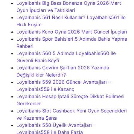
Loyalbahis Big Bass Bonanza Oyna 2026 Mart
Oyun İpuçları ve Taktikleri
Loyalbahis 561 Nasıl Kullanılır? Loyalbahis561 ile
Hızlı Erişim
Loyalbahis Keno Oyna 2026 Mart Güncel İpuçları
Loyalbahis Spor Bahisleri 5 Adımda Bahis Yapma
Rehberi
Loyalbahis 560 5 Adımda Loyalbahis560 ile
Güvenli Bahis Keyfi
Loyalbahis Çevrim Şartları 2026 Yazında
Değişiklikler Nelerdir?
Loyalbahis 559 2026 Güncel Avantajları –
Loyalbahis559 ile Kazanç
Loyalbahis Hesap İptali Süreçte Dikkat Edilmesi
Gerekenler
Loyalbahis Slot Cashback Yeni Oyun Seçenekleri
ve Kazanma Şansı
Loyalbahis 558 Üyelik Avantajları –
Loyalbahis558 ile Daha Fazla