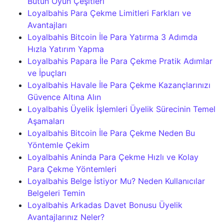
Bütün Oyun Çeşitleri
Loyalbahis Para Çekme Limitleri Farkları ve
Avantajları
Loyalbahis Bitcoin İle Para Yatırma 3 Adımda
Hızla Yatırım Yapma
Loyalbahis Papara İle Para Çekme Pratik Adımlar
ve İpuçları
Loyalbahis Havale İle Para Çekme Kazançlarınızı
Güvence Altına Alın
Loyalbahis Üyelik İşlemleri Üyelik Sürecinin Temel
Aşamaları
Loyalbahis Bitcoin İle Para Çekme Neden Bu
Yöntemle Çekim
Loyalbahis Aninda Para Çekme Hızlı ve Kolay
Para Çekme Yöntemleri
Loyalbahis Belge İstiyor Mu? Neden Kullanıcılar
Belgeleri Temin
Loyalbahis Arkadas Davet Bonusu Üyelik
Avantajlarınız Neler?