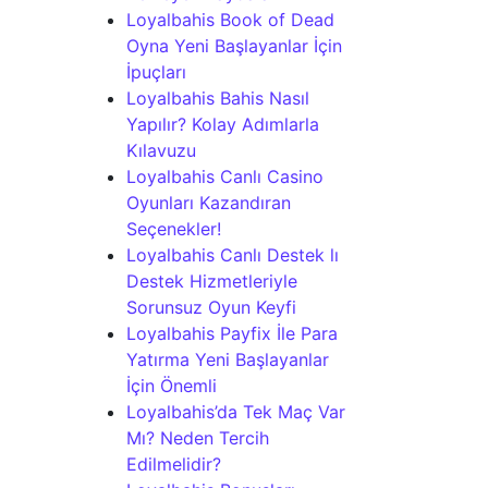
Loyalbahis Book of Dead
Oyna Yeni Başlayanlar İçin
İpuçları
Loyalbahis Bahis Nasıl
Yapılır? Kolay Adımlarla
Kılavuzu
Loyalbahis Canlı Casino
Oyunları Kazandıran
Seçenekler!
Loyalbahis Canlı Destek lı
Destek Hizmetleriyle
Sorunsuz Oyun Keyfi
Loyalbahis Payfix İle Para
Yatırma Yeni Başlayanlar
İçin Önemli
Loyalbahis’da Tek Maç Var
Mı? Neden Tercih
Edilmelidir?