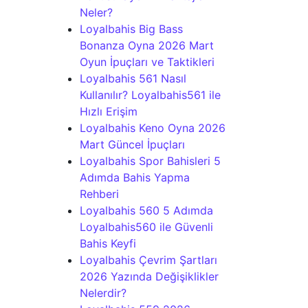
Neler?
Loyalbahis Big Bass
Bonanza Oyna 2026 Mart
Oyun İpuçları ve Taktikleri
Loyalbahis 561 Nasıl
Kullanılır? Loyalbahis561 ile
Hızlı Erişim
Loyalbahis Keno Oyna 2026
Mart Güncel İpuçları
Loyalbahis Spor Bahisleri 5
Adımda Bahis Yapma
Rehberi
Loyalbahis 560 5 Adımda
Loyalbahis560 ile Güvenli
Bahis Keyfi
Loyalbahis Çevrim Şartları
2026 Yazında Değişiklikler
Nelerdir?