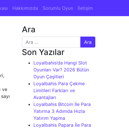
ikası
Hakkımızda
Sorumlu Oyun
İletişim
Ara
Arama:
Son Yazılar
Loyalbahis’da Hangi Slot
Oyunları Var? 2026 Bütün
i,
Oyun Çeşitleri
Loyalbahis Para Çekme
ı ve
Limitleri Farkları ve
 sayı
Avantajları
Loyalbahis Bitcoin İle Para
Yatırma 3 Adımda Hızla
Yatırım Yapma
Loyalbahis Papara İle Para