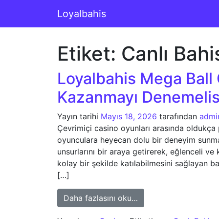
İçeriğe geç
Loyalbahis
Ana gezinti
Etiket:
Canlı Bahi
Loyalbahis Mega Ball
Kazanmayı Denemelis
Yayın tarihi
Mayıs 18, 2026
tarafından
admi
Çevrimiçi casino oyunları arasında oldukça 
oyunculara heyecan dolu bir deneyim sunmakt
unsurlarını bir araya getirerek, eğlenceli ve 
kolay bir şekilde katılabilmesini sağlayan bas
[…]
from Loyalbahis Mega
Daha fazlasını oku…