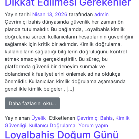
Dikkat Edilmesi Gerekenler
Yayın tarihi
Nisan 13, 2026
tarafından
admin
Çevrimiçi bahis dünyasında güvenlik her zaman ön
planda tutulmalıdır. Bu bağlamda, Loyalbahis kimlik
doğrulama süreci, kullanıcıların hesaplarının güvenliğini
sağlamak için kritik bir adımdır. Kimlik doğrulama,
kullanıcıların sağladığı bilgilerin doğruluğunu kontrol
etmek amacıyla gerçekleştirilir. Bu süreç, bu
platformda güvenli bir deneyim sunmak ve
dolandırıcılık faaliyetlerini önlemek adına oldukça
önemlidir. Kullanıcılar, kimlik doğrulama aşamasında
genellikle kimlik belgeleri, […]
from Loyalbahis Kimlik Doğrulama K
Daha fazlasını oku…
Yayınlanan
Üyelik
Etiketlenen
Çevrimiçi Bahis
,
Kimlik
Güvenliği
,
Kullanıcı Doğrulama
Yorum yapın
Loyalbahis Doğum Günü