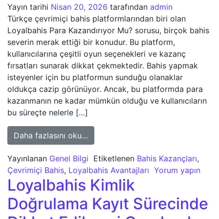
Yayın tarihi
Nisan 20, 2026
tarafından
admin
Türkçe çevrimiçi bahis platformlarından biri olan
Loyalbahis Para Kazandırıyor Mu? sorusu, birçok bahis
severin merak ettiği bir konudur. Bu platform,
kullanıcılarına çeşitli oyun seçenekleri ve kazanç
fırsatları sunarak dikkat çekmektedir. Bahis yapmak
isteyenler için bu platformun sunduğu olanaklar
oldukça cazip görünüyor. Ancak, bu platformda para
kazanmanın ne kadar mümkün olduğu ve kullanıcıların
bu süreçte nelerle […]
from Loyalbahis Para Kazandırıyor M
Daha fazlasını oku…
Yayınlanan
Genel Bilgi
Etiketlenen
Bahis Kazançları
,
Çevrimiçi Bahis
,
Loyalbahis Avantajları
Yorum yapın
Loyalbahis Kimlik
Doğrulama Kayıt Sürecinde