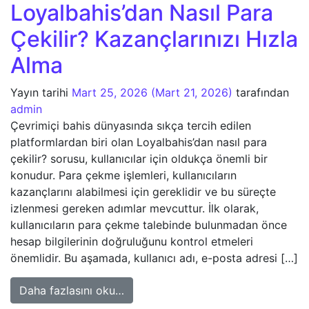
Loyalbahis’dan Nasıl Para
Çekilir? Kazançlarınızı Hızla
Alma
Yayın tarihi
Mart 25, 2026
(Mart 21, 2026)
tarafından
admin
Çevrimiçi bahis dünyasında sıkça tercih edilen
platformlardan biri olan Loyalbahis’dan nasıl para
çekilir? sorusu, kullanıcılar için oldukça önemli bir
konudur. Para çekme işlemleri, kullanıcıların
kazançlarını alabilmesi için gereklidir ve bu süreçte
izlenmesi gereken adımlar mevcuttur. İlk olarak,
kullanıcıların para çekme talebinde bulunmadan önce
hesap bilgilerinin doğruluğunu kontrol etmeleri
önemlidir. Bu aşamada, kullanıcı adı, e-posta adresi […]
from Loyalbahis’dan Nasıl Para Çeki
Daha fazlasını oku…