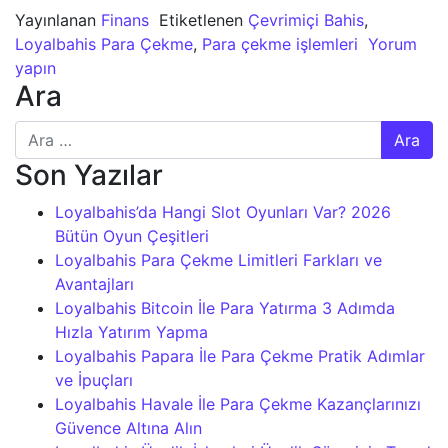
Yayınlanan
Finans
Etiketlenen
Çevrimiçi Bahis
,
Loyalbahis Para Çekme
,
Para çekme işlemleri
Yorum
yapın
Ara
Arama:
Son Yazılar
Loyalbahis’da Hangi Slot Oyunları Var? 2026
Bütün Oyun Çeşitleri
Loyalbahis Para Çekme Limitleri Farkları ve
Avantajları
Loyalbahis Bitcoin İle Para Yatırma 3 Adımda
Hızla Yatırım Yapma
Loyalbahis Papara İle Para Çekme Pratik Adımlar
ve İpuçları
Loyalbahis Havale İle Para Çekme Kazançlarınızı
Güvence Altına Alın