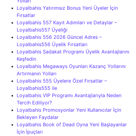
Yolları
Loyalbahis Yatırımsız Bonus Yeni Üyeler İçin
Fırsatlar
Loyalbahis 557 Kayıt Adımları ve Detaylar –
Loyalbahis557 Üyeliği
Loyalbahis 556 2026 Güncel Adres –
Loyalbahis556 Üyelik Fırsatları
Loyalbahis Sadakat Programı Üyelik Avantajlarını
Keşfedin
Loyalbahis Megaways Oyunları Kazanç Yollarını
Artırmanın Yolları
Loyalbahis 555 Üyelere Özel Fırsatlar –
Loyalbahis555 ile
Loyalbahis VIP Programı Avantajlarıyla Neden
Tercih Ediliyor?
Loyalbahis Promosyonlar Yeni Kullanıcılar İçin
Bekleyen Faydalar
Loyalbahis Book of Dead Oyna Yeni Başlayanlar
İçin İpuçları