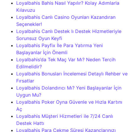
Loyalbahis Bahis Nasıl Yapılır? Kolay Adımlarla
Kılavuzu
Loyalbahis Canlı Casino Oyunları Kazandıran
Seçenekler!
Loyalbahis Canlı Destek lı Destek Hizmetleriyle
Sorunsuz Oyun Keyfi
Loyalbahis Payfix İle Para Yatırma Yeni
Başlayanlar İçin Önemli
Loyalbahis’da Tek Maç Var Mı? Neden Tercih
Edilmelidir?
Loyalbahis Bonusları İncelemesi Detaylı Rehber ve
Fırsatlar
Loyalbahis Dolandırıcı Mı? Yeni Başlayanlar İçin
Uygun Mu?
Loyalbahis Poker Oyna Güvenle ve Hızla Kartını
Aç
Loyalbahis Müşteri Hizmetleri ile 7/24 Canlı
Destek Hattı
Loyalbahis Para Çekme Süresi Kazançlarınızı