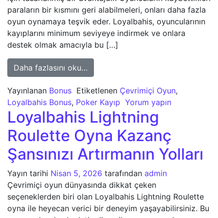
paraların bir kısmını geri alabilmeleri, onları daha fazla
oyun oynamaya teşvik eder. Loyalbahis, oyuncularının
kayıplarını minimum seviyeye indirmek ve onlara
destek olmak amacıyla bu […]
from Loyalbahis Poker Kayıp Bonusu 
Daha fazlasını oku…
Yayınlanan
Bonus
Etiketlenen
Çevrimiçi Oyun
,
Loyalbahis Bonus
,
Poker Kayıp
Yorum yapın
Loyalbahis Lightning
Roulette Oyna Kazanç
Şansınızı Artırmanın Yolları
Yayın tarihi
Nisan 5, 2026
tarafından
admin
Çevrimiçi oyun dünyasında dikkat çeken
seçeneklerden biri olan Loyalbahis Lightning Roulette
oyna ile heyecan verici bir deneyim yaşayabilirsiniz. Bu