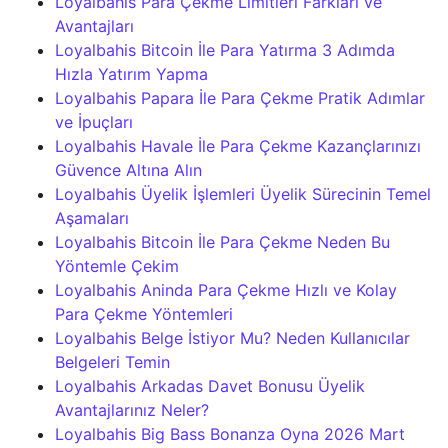
Loyalbahis Para Çekme Limitleri Farkları ve
Avantajları
Loyalbahis Bitcoin İle Para Yatırma 3 Adımda
Hızla Yatırım Yapma
Loyalbahis Papara İle Para Çekme Pratik Adımlar
ve İpuçları
Loyalbahis Havale İle Para Çekme Kazançlarınızı
Güvence Altına Alın
Loyalbahis Üyelik İşlemleri Üyelik Sürecinin Temel
Aşamaları
Loyalbahis Bitcoin İle Para Çekme Neden Bu
Yöntemle Çekim
Loyalbahis Aninda Para Çekme Hızlı ve Kolay
Para Çekme Yöntemleri
Loyalbahis Belge İstiyor Mu? Neden Kullanıcılar
Belgeleri Temin
Loyalbahis Arkadas Davet Bonusu Üyelik
Avantajlarınız Neler?
Loyalbahis Big Bass Bonanza Oyna 2026 Mart