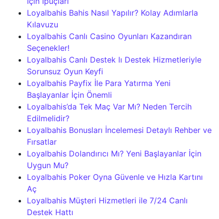
İçin İpuçları
Loyalbahis Bahis Nasıl Yapılır? Kolay Adımlarla
Kılavuzu
Loyalbahis Canlı Casino Oyunları Kazandıran
Seçenekler!
Loyalbahis Canlı Destek lı Destek Hizmetleriyle
Sorunsuz Oyun Keyfi
Loyalbahis Payfix İle Para Yatırma Yeni
Başlayanlar İçin Önemli
Loyalbahis’da Tek Maç Var Mı? Neden Tercih
Edilmelidir?
Loyalbahis Bonusları İncelemesi Detaylı Rehber ve
Fırsatlar
Loyalbahis Dolandırıcı Mı? Yeni Başlayanlar İçin
Uygun Mu?
Loyalbahis Poker Oyna Güvenle ve Hızla Kartını
Aç
Loyalbahis Müşteri Hizmetleri ile 7/24 Canlı
Destek Hattı