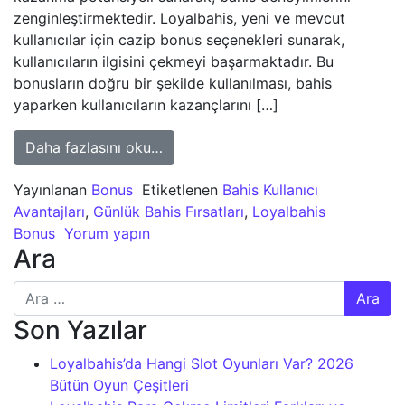
zenginleştirmektedir. Loyalbahis, yeni ve mevcut
kullanıcılar için cazip bonus seçenekleri sunarak,
kullanıcıların ilgisini çekmeyi başarmaktadır. Bu
bonusların doğru bir şekilde kullanılması, bahis
yaparken kullanıcıların kazançlarını […]
from Loyalbahis Günlük Bonus Her 
Daha fazlasını oku…
Yayınlanan
Bonus
Etiketlenen
Bahis Kullanıcı
Avantajları
,
Günlük Bahis Fırsatları
,
Loyalbahis
Bonus
Yorum yapın
Ara
Arama:
Son Yazılar
Loyalbahis’da Hangi Slot Oyunları Var? 2026
Bütün Oyun Çeşitleri