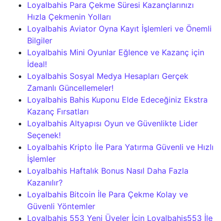
Loyalbahis Para Çekme Süresi Kazançlarınızı
Hızla Çekmenin Yolları
Loyalbahis Aviator Oyna Kayıt İşlemleri ve Önemli
Bilgiler
Loyalbahis Mini Oyunlar Eğlence ve Kazanç için
İdeal!
Loyalbahis Sosyal Medya Hesapları Gerçek
Zamanlı Güncellemeler!
Loyalbahis Bahis Kuponu Elde Edeceğiniz Ekstra
Kazanç Fırsatları
Loyalbahis Altyapısı Oyun ve Güvenlikte Lider
Seçenek!
Loyalbahis Kripto İle Para Yatırma Güvenli ve Hızlı
İşlemler
Loyalbahis Haftalık Bonus Nasıl Daha Fazla
Kazanılır?
Loyalbahis Bitcoin İle Para Çekme Kolay ve
Güvenli Yöntemler
Loyalbahis 553 Yeni Üyeler İçin Loyalbahis553 İle