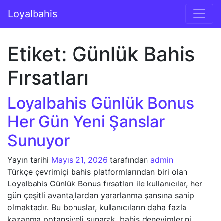
İçeriğe geç
Loyalbahis
Ana gezinti
Etiket:
Günlük Bahis
Fırsatları
Loyalbahis Günlük Bonus
Her Gün Yeni Şanslar
Sunuyor
Yayın tarihi
Mayıs 21, 2026
tarafından
admin
Türkçe çevrimiçi bahis platformlarından biri olan
Loyalbahis Günlük Bonus fırsatları ile kullanıcılar, her
gün çeşitli avantajlardan yararlanma şansına sahip
olmaktadır. Bu bonuslar, kullanıcıların daha fazla
kazanma potansiyeli sunarak, bahis deneyimlerini