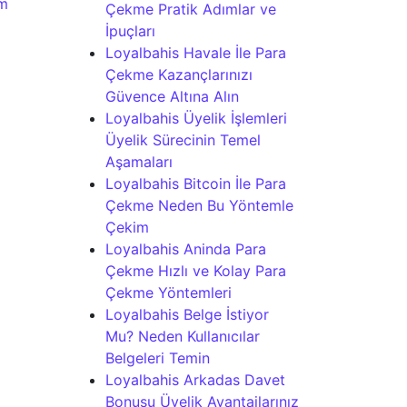
m
Çekme Pratik Adımlar ve
İpuçları
Loyalbahis Havale İle Para
Çekme Kazançlarınızı
Güvence Altına Alın
Loyalbahis Üyelik İşlemleri
Üyelik Sürecinin Temel
Aşamaları
Loyalbahis Bitcoin İle Para
Çekme Neden Bu Yöntemle
Çekim
Loyalbahis Aninda Para
Çekme Hızlı ve Kolay Para
Çekme Yöntemleri
Loyalbahis Belge İstiyor
Mu? Neden Kullanıcılar
Belgeleri Temin
Loyalbahis Arkadas Davet
Bonusu Üyelik Avantajlarınız