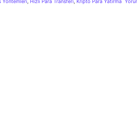
s Yöntemleri
,
Hızlı Para Transferi
,
Kripto Para Yatırma
Yoru