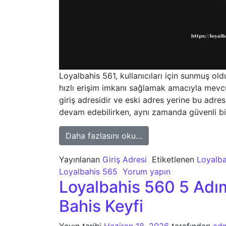
Loyalbahis 561, kullanıcıları için sunmuş ol
hızlı erişim imkanı sağlamak amacıyla mevcu
giriş adresidir ve eski adres yerine bu adres
devam edebilirken, aynı zamanda güvenli bir
from Loyalbahis 561 Na
Daha fazlasını oku…
Yayınlanan
Giriş Adresi
Etiketlenen
Loyalba
Loyalbahis 565
Yorum yapın
Loyalbahis 560 5 Adı
Bahis Keyfi
Yayın tarihi
Haziran 18, 2026
tarafından
ad