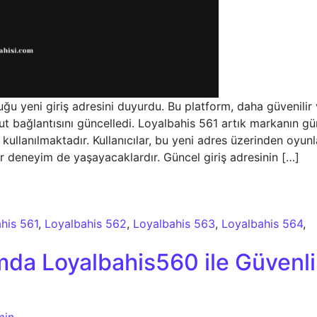
duğu yeni giriş adresini duyurdu. Bu platform, daha güvenilir
t bağlantısını güncelledi. Loyalbahis 561 artık markanın gü
 kullanılmaktadır. Kullanıcılar, bu yeni adres üzerinden oyunl
 deneyim de yaşayacaklardır. Güncel giriş adresinin […]
sıl Kullanılır? Loyalbahis561 ile Hızlı Erişim
his 561
,
Loyalbahis 562
,
Loyalbahis 563
,
Loyalbahis 564
,
mda Loyalbahis560 ile Güvenli
min