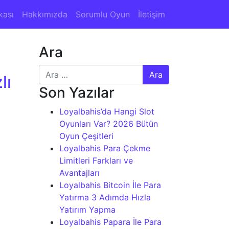
ikası
Hakkımızda
Sorumlu Oyun
İletişim
Ara
Arama:
lı
Son Yazılar
Loyalbahis’da Hangi Slot
Oyunları Var? 2026 Bütün
Oyun Çeşitleri
Loyalbahis Para Çekme
Limitleri Farkları ve
Avantajları
Loyalbahis Bitcoin İle Para
Yatırma 3 Adımda Hızla
Yatırım Yapma
Loyalbahis Papara İle Para