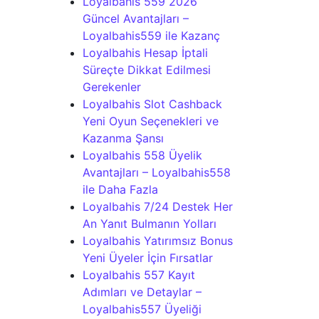
Loyalbahis 559 2026
Güncel Avantajları –
Loyalbahis559 ile Kazanç
Loyalbahis Hesap İptali
Süreçte Dikkat Edilmesi
Gerekenler
Loyalbahis Slot Cashback
Yeni Oyun Seçenekleri ve
Kazanma Şansı
Loyalbahis 558 Üyelik
Avantajları – Loyalbahis558
ile Daha Fazla
Loyalbahis 7/24 Destek Her
An Yanıt Bulmanın Yolları
Loyalbahis Yatırımsız Bonus
Yeni Üyeler İçin Fırsatlar
Loyalbahis 557 Kayıt
Adımları ve Detaylar –
Loyalbahis557 Üyeliği