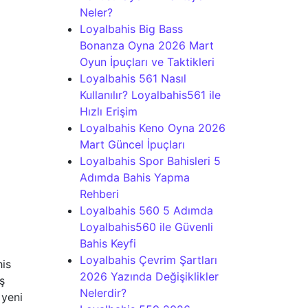
Neler?
Loyalbahis Big Bass
Bonanza Oyna 2026 Mart
Oyun İpuçları ve Taktikleri
Loyalbahis 561 Nasıl
Kullanılır? Loyalbahis561 ile
Hızlı Erişim
Loyalbahis Keno Oyna 2026
Mart Güncel İpuçları
Loyalbahis Spor Bahisleri 5
Adımda Bahis Yapma
Rehberi
Loyalbahis 560 5 Adımda
Loyalbahis560 ile Güvenli
Bahis Keyfi
Loyalbahis Çevrim Şartları
his
2026 Yazında Değişiklikler
ş
Nelerdir?
 yeni