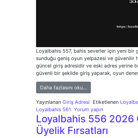
Loyalbahis 557, bahis severler için yeni bir g
sunduğu geniş oyun yelpazesi ve güvenilir h
güncel giriş adresidir ve eski adres yerine b
güvenli bir şekilde giriş yaparak, oyun dene
from Loyalbahis 557 K
Daha fazlasını oku…
Yayınlanan
Giriş Adresi
Etiketlenen
Loyalba
Loyalbahis 561
Yorum yapın
Loyalbahis 556 2026 
Üyelik Fırsatları