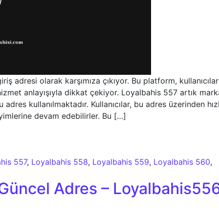
iriş adresi olarak karşımıza çıkıyor. Bu platform, kullanıcılar
izmet anlayışıyla dikkat çekiyor. Loyalbahis 557 artık mark
u adres kullanılmaktadır. Kullanıcılar, bu adres üzerinden hız
yimlerine devam edebilirler. Bu […]
ayıt Adımları ve Detaylar – Loyalbahis557 Üyeliği
his 557
,
Loyalbahis 558
,
Loyalbahis 559
,
Loyalbahis 560
,
Güncel Adres – Loyalbahis55