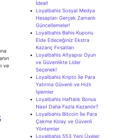
İdeal!
Loyalbahis Sosyal Medya
Hesapları Gerçek Zamanlı
Güncellemeler!
Loyalbahis Bahis Kuponu
Elde Edeceğiniz Ekstra
Kazanç Fırsatları
ına
Loyalbahis Altyapısı Oyun
anın
ve Güvenlikte Lider
lı ve
Seçenek!
Loyalbahis Kripto İle Para
Yatırma Güvenli ve Hızlı
İşlemler
Loyalbahis Haftalık Bonus
Nasıl Daha Fazla Kazanılır?
Loyalbahis Bitcoin İle Para
6
Çekme Kolay ve Güvenli
Yöntemler
Loyalbahis 553 Yeni Üyeler