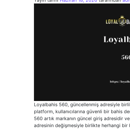
Loyalbahis 560, güncellenmiş adresiyle birli
platform, kullanıcılarına güvenli bir bahis 
560 artık markanın güncel giriş adresidir ve 
adresinin değişmesiyle birlikte herhangi bir