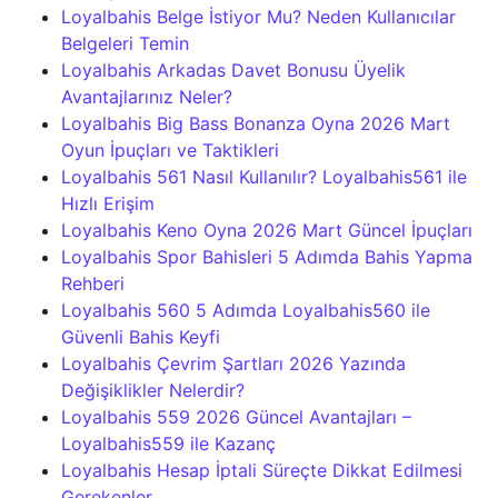
Loyalbahis Belge İstiyor Mu? Neden Kullanıcılar
Belgeleri Temin
Loyalbahis Arkadas Davet Bonusu Üyelik
Avantajlarınız Neler?
Loyalbahis Big Bass Bonanza Oyna 2026 Mart
Oyun İpuçları ve Taktikleri
Loyalbahis 561 Nasıl Kullanılır? Loyalbahis561 ile
Hızlı Erişim
Loyalbahis Keno Oyna 2026 Mart Güncel İpuçları
Loyalbahis Spor Bahisleri 5 Adımda Bahis Yapma
Rehberi
Loyalbahis 560 5 Adımda Loyalbahis560 ile
Güvenli Bahis Keyfi
Loyalbahis Çevrim Şartları 2026 Yazında
Değişiklikler Nelerdir?
Loyalbahis 559 2026 Güncel Avantajları –
Loyalbahis559 ile Kazanç
Loyalbahis Hesap İptali Süreçte Dikkat Edilmesi
Gerekenler