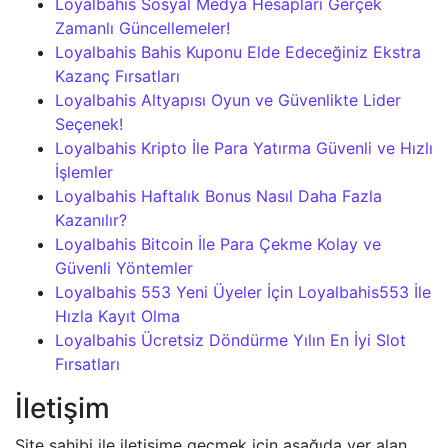
Loyalbahis Sosyal Medya Hesapları Gerçek
Zamanlı Güncellemeler!
Loyalbahis Bahis Kuponu Elde Edeceğiniz Ekstra
Kazanç Fırsatları
Loyalbahis Altyapısı Oyun ve Güvenlikte Lider
Seçenek!
Loyalbahis Kripto İle Para Yatırma Güvenli ve Hızlı
İşlemler
Loyalbahis Haftalık Bonus Nasıl Daha Fazla
Kazanılır?
Loyalbahis Bitcoin İle Para Çekme Kolay ve
Güvenli Yöntemler
Loyalbahis 553 Yeni Üyeler İçin Loyalbahis553 İle
Hızla Kayıt Olma
Loyalbahis Ücretsiz Döndürme Yılın En İyi Slot
Fırsatları
İletişim
Site sahibi ile iletişime geçmek için aşağıda yer alan