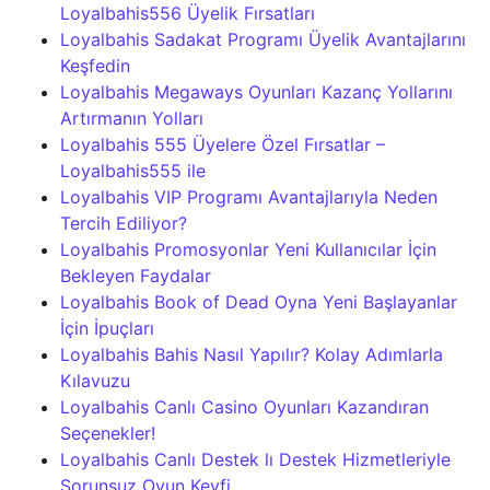
Loyalbahis556 Üyelik Fırsatları
Loyalbahis Sadakat Programı Üyelik Avantajlarını
Keşfedin
Loyalbahis Megaways Oyunları Kazanç Yollarını
Artırmanın Yolları
Loyalbahis 555 Üyelere Özel Fırsatlar –
Loyalbahis555 ile
Loyalbahis VIP Programı Avantajlarıyla Neden
Tercih Ediliyor?
Loyalbahis Promosyonlar Yeni Kullanıcılar İçin
Bekleyen Faydalar
Loyalbahis Book of Dead Oyna Yeni Başlayanlar
İçin İpuçları
Loyalbahis Bahis Nasıl Yapılır? Kolay Adımlarla
Kılavuzu
Loyalbahis Canlı Casino Oyunları Kazandıran
Seçenekler!
Loyalbahis Canlı Destek lı Destek Hizmetleriyle
Sorunsuz Oyun Keyfi