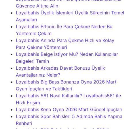
Güvence Altına Alın
Loyalbahis Üyelik İşlemleri Üyelik Sürecinin Temel
Aşamaları
Loyalbahis Bitcoin İle Para Çekme Neden Bu
Yöntemle Çekim
Loyalbahis Aninda Para Çekme Hızlı ve Kolay
Para Çekme Yöntemleri
Loyalbahis Belge İstiyor Mu? Neden Kullanıcılar
Belgeleri Temin
Loyalbahis Arkadas Davet Bonusu Üyelik
Avantajlarınız Neler?
Loyalbahis Big Bass Bonanza Oyna 2026 Mart
Oyun İpuçları ve Taktikleri
Loyalbahis 561 Nasıl Kullanılır? Loyalbahis561 ile
Hızlı Erişim
Loyalbahis Keno Oyna 2026 Mart Güncel İpuçları
Loyalbahis Spor Bahisleri 5 Adımda Bahis Yapma
Rehberi