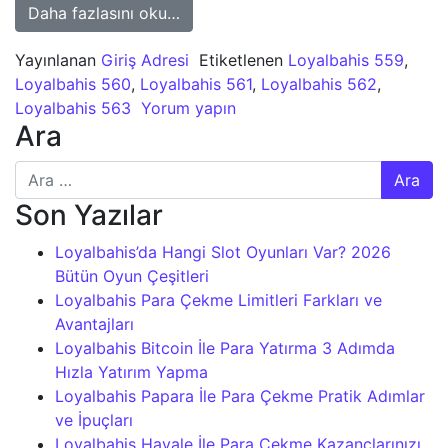
from Loyalbahis 559 2026 Güncel A
Daha fazlasını oku…
Yayınlanan
Giriş Adresi
Etiketlenen
Loyalbahis 559
,
Loyalbahis 560
,
Loyalbahis 561
,
Loyalbahis 562
,
Loyalbahis 563
Yorum yapın
Ara
Arama:
Son Yazılar
Loyalbahis’da Hangi Slot Oyunları Var? 2026
Bütün Oyun Çeşitleri
Loyalbahis Para Çekme Limitleri Farkları ve
Avantajları
Loyalbahis Bitcoin İle Para Yatırma 3 Adımda
Hızla Yatırım Yapma
Loyalbahis Papara İle Para Çekme Pratik Adımlar
ve İpuçları
Loyalbahis Havale İle Para Çekme Kazançlarınızı