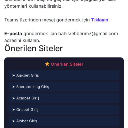
yöntemleri kullanabilirsiniz.
Teams üzerinden mesaj göndermek için
Tıklayın
E-posta
göndermek için
bahisrehberim7@gmail.com
adresini kullanın.
Önerilen Siteler
Önerilen Siteler
➤ Ajaxbet Giriş
➤ Sheratonking Giriş
➤ Acarbet Giriş
➤ Orisbet Giriş
➤ Alobet Giriş